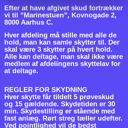
Efter at have afgivet skud fortrækker
vi til ”Marinestuen”, Kovnogade 2,
8000 Aarhus C.
Hver afdeling må stille med alle de
hold, man kan samle skytter til. Der
skal være 3 skytter på hvert hold.
Alle kan deltage, man skal ikke være
medlem af afdelingens skyttelav for
at deltage.
REGLER FOR SKYDNING
Hver skytte får tildelt 5 prøveskud
og 15 gældende. Skydetiden er 30
min. Skydestilling er stående med
fast anlæg. Rørt streg tæller udefter.
Ved pointlighed vil de bedst