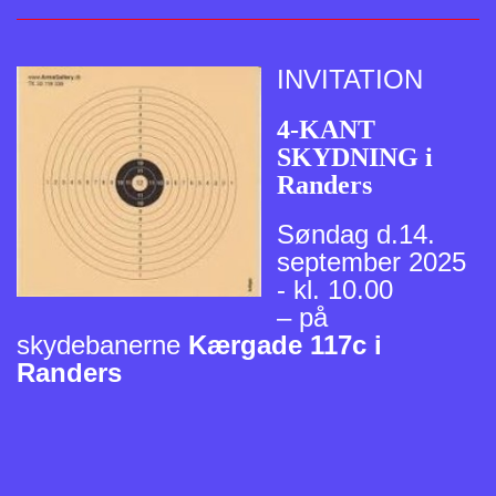
INVITATION
4-KANT
SKYDNING i
Randers
Søndag d.14.
september 2025
- kl. 10.00
– på
skydebanerne
Kærgade 117c i
Randers