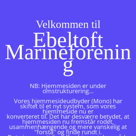
Velkommen til
Ebeltoft
Marineforenin
g
NB:
Hjemmesiden er under
omstrukturering...
Vores hjemmesideudbyder (Mono) har
skiftet til et nyt system, som vores
hjemmeside nu er
konverteret til. Det har desværre betydet,
at
hjemmesiden nu fremstår rodet,
usammenhængende
og mere vanskelig at
"forstå" og finde rundt i.