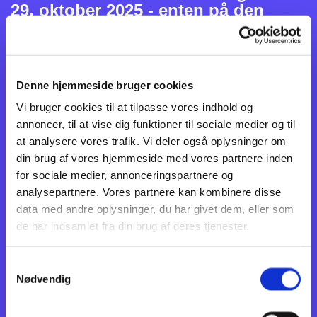
29. oktober 2025 - enten på den
fremlagte seddel i Marinestuen eller
via mail:
marineforeningen-
ebeltoft@mail.dk
Denne hjemmeside bruger cookies
Vi bruger cookies til at tilpasse vores indhold og
Med venlig hilsen
annoncer, til at vise dig funktioner til sociale medier og til
Ebeltoft Marineforening
at analysere vores trafik. Vi deler også oplysninger om
Skydeudvalget
din brug af vores hjemmeside med vores partnere inden
for sociale medier, annonceringspartnere og
analysepartnere. Vores partnere kan kombinere disse
data med andre oplysninger, du har givet dem, eller som
de har indsamlet fra din brug af deres tjenester.
INVITATION
Samtykkevalg
DISTRIKTSSKY
Nødvendig
DNING i
AARHUS