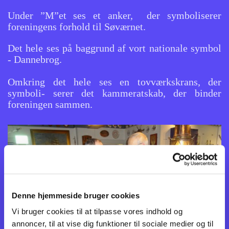
Under ”M”et ses et anker, der symboliserer
foreningens forhold til Søværnet.
Det hele ses på baggrund af vort nationale symbol
- Dannebrog.
Omkring det hele ses en tovværkskrans, der
symboli- serer det kammeratskab, der binder
foreningen sammen.
Denne hjemmeside bruger cookies
Vi bruger cookies til at tilpasse vores indhold og
annoncer, til at vise dig funktioner til sociale medier og til