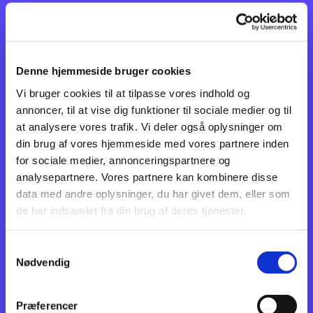
nedtagning af flagalleen og har siden bidraget til
en festlig, flagudsmykket by ved utallige
begiveheder.
En stab af frivillige medlemmer stiller sig til
Denne hjemmeside bruger cookies
rådighed for at varetage arbejdet. Der skal bruges 6
Vi bruger cookies til at tilpasse vores indhold og
medlemmer til opsætning og 6 medlemmer til
annoncer, til at vise dig funktioner til sociale medier og til
nedtagning af flagalleen.
at analysere vores trafik. Vi deler også oplysninger om
Arbejdet med opsætning og nedtagning
tager ca. 45
din brug af vores hjemmeside med vores partnere inden
minutter pr. gang. Så har du lyst til at give
for sociale medier, annonceringspartnere og
foreningen en hjælpende hånd, så sig endelig til.
analysepartnere. Vores partnere kan kombinere disse
Det er ganske hyggeligt at være med til, det
data med andre oplysninger, du har givet dem, eller som
bidrager godt til foreningens økonomi.
de har indsamlet fra din brug af deres tjenester.
Samtykkevalg
Nødvendig
Præferencer