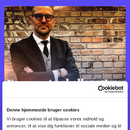
Kommentar af Peter Ernstved Rasmussen, OLFI:
Denne hjemmeside bruger cookies
"Onsdag mistede forsvarsminister Troels Lund Poulsen tilliden til
foirsvarschef Flemming Lentfer, som nu er foirtid. Fyringen løser dog på
Vi bruger cookies til at tilpasse vores indhold og
ingen måde Forsvarets problemer, som er vokset år for år, mens politikerne
annoncer, til at vise dig funktioner til sociale medier og til