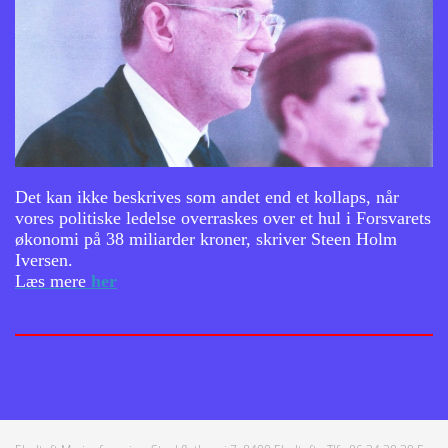
Det kan ikke beskrives som andet end et kollaps, når
vores politiske ledelse overraskes over et hul i Forsvarets
økonomi på 38 miliarder kroner, skriver Steen Holm
Iversen.
​Læs mere
her