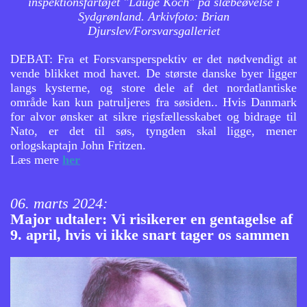
inspektionsfartøjet "Lauge Koch" på slæbeøvelse i
Sydgrønland. Arkivfoto: Brian
Djurslev/Forsvarsgalleriet
DEBAT: Fra et Forsvarsperspektiv er det nødvendigt at
vende blikket mod havet. De største danske byer ligger
langs kysterne, og store dele af det nordatlantiske
område kan kun patruljeres fra søsiden.. Hvis Danmark
for alvor ønsker at sikre rigsfællesskabet og bidrage til
Nato, er det til søs, tyngden skal ligge, mener
orlogskaptajn John Fritzen.
Læs mere
her
06. marts 2024:
Major udtaler: Vi risikerer en gentagelse af
9. april, hvis vi ikke snart tager os sammen