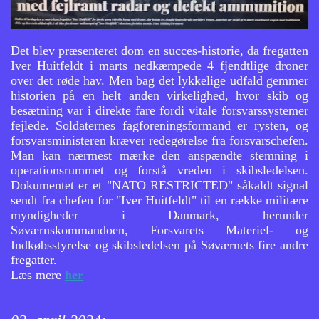
Det blev præsenteret dom en succes-historie, da fregatten
Iver Huitfeldt i marts nedkæmpede 4 fjendtlige droner
over det røde hav. Men bag det lykkelige udfald gemmer
historien på en helt anden virkelighed, hvor skib og
besætning var i direkte fare fordi vitale forsvarssystemer
fejlede. Soldaternes fagforeningsformand er rysten, og
forsvarsministeren kræver redegørelse fra forsvarschefen.
Man kan nærmest mærke den anspændte stemning i
operationsrummet og forstå vreden i skibsledelsen.
Dokumentet er et "NATO RESTRICTED" såkaldt signal
sendt fra chefen for "Iver Huitfeldt" til en række militære
myndigheder i Danmark, herunder
Søværnskommandoen, Forsvarets Materiel- og
Indkøbsstyrelse og skibsledelsen på Søværnets fire andre
fregatter.
Læs mere
her