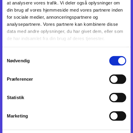
har snorksovet og gennemnført besparelser,i en grad, så Forsvaret ikke
at analysere vores trafik. Vi deler også oplysninger om
længere hænger sammen,"
din brug af vores hjemmeside med vores partnere inden
Læs mere
her
for sociale medier, annonceringspartnere og
analysepartnere. Vores partnere kan kombinere disse
04. april 2024:
data med andre oplysninger, du har givet dem, eller som
"Politikerne på Christiansborg har fået
de har indsamlet fra din brug af deres tjenester.
præcis det forsvar, som de ønskede"
Samtykkevalg
Nødvendig
Præferencer
Statistik
Marketing
Orlogskaptajn Alexander With: