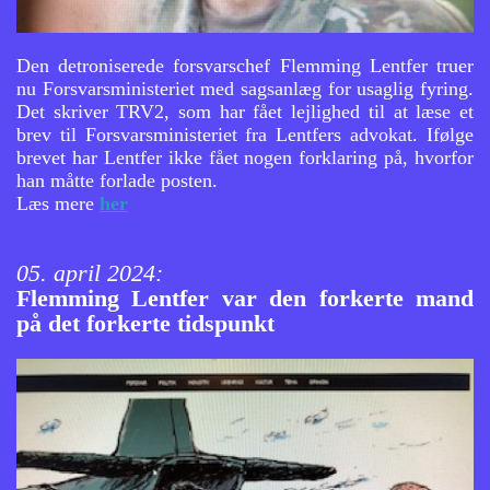
Den detroniserede forsvarschef Flemming Lentfer truer
nu Forsvarsministeriet med sagsanlæg for usaglig fyring.
Det skriver TRV2, som har fået lejlighed til at læse et
brev til Forsvarsministeriet fra Lentfers advokat. Ifølge
brevet har Lentfer ikke fået nogen forklaring på, hvorfor
han måtte forlade posten.
Læs mere
her
05. april 2024:
Flemming Lentfer var den forkerte mand
på det forkerte tidspunkt