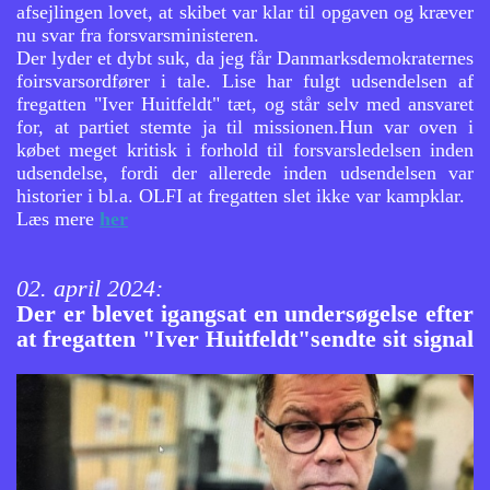
afsejlingen lovet, at skibet var klar til opgaven og kræver
nu svar fra forsvarsministeren.
Der lyder et dybt suk, da jeg får Danmarksdemokraternes
foirsvarsordfører i tale. Lise har fulgt udsendelsen af
fregatten "Iver Huitfeldt" tæt, og står selv med ansvaret
for, at partiet stemte ja til missionen.Hun var oven i
købet meget kritisk i forhold til forsvarsledelsen inden
udsendelse, fordi der allerede inden udsendelsen var
historier i bl.a. OLFI at fregatten slet ikke var kampklar.
Læs mere
her
02. april 2024:
Der er blevet igangsat en undersøgelse efter
at fregatten "Iver Huitfeldt"sendte sit signal