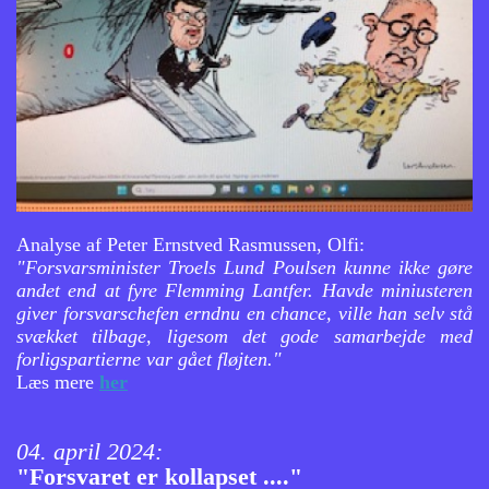
Analyse af Peter Ernstved Rasmussen, Olfi:
"Forsvarsminister Troels Lund Poulsen kunne ikke gøre
andet end at fyre Flemming Lantfer. Havde miniusteren
giver forsvarschefen erndnu en chance, ville han selv stå
svækket tilbage, ligesom det gode samarbejde med
forligspartierne var gået fløjten."
Læs mere
her
04. april 2024:
"Forsvaret er kollapset ...."