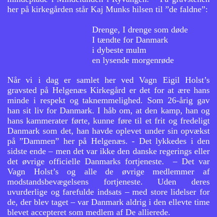
her på kirkegården står Kaj Munks hilsen til ”de faldne”:
Drenge, I drenge som døde
I tændte for Danmark
i dybeste mulm
en lysende morgenrøde
Når vi i dag er samlet her ved Vagn Eigil Holst’s
gravsted på Helgenæs Kirkegård er det for at ære hans
minde i respekt og taknemmelighed. Som 26-årig gav
han sit liv for Danmark. I håb om, at den kamp, han og
hans kammerater førte, kunne føre til et frit og fredeligt
Danmark som det, han havde oplevet under sin opvækst
på ”Dammen” her på Helgenæs. - Det lykkedes i den
sidste ende – men det var ikke den danske regerings eller
det øvrige officielle Danmarks fortjeneste. – Det var
Vagn Holst’s og alle de øvrige medlemmer af
modstandsbevægelsens fortjeneste. Uden deres
uvurderlige og farefulde indsats – med store lidelser for
de, der blev taget – var Danmark aldrig i den ellevte time
blevet accepteret som medlem af De allierede.