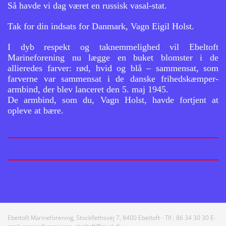
Så havde vi dag været en russisk vasal-stat.
Tak for din indsats for Danmark, Vagn Eigil Holst.
I dyb respekt og taknemmelighed vil Ebeltoft
Marineforening nu lægge en buket blomster i de
allieredes farver: rød, hvid og blå – sammensat, som
farverne var sammensat i de danske frihedskæmper-
armbind, der blev lanceret den 5. maj 1945.
De armbind, som du, Vagn Holst, havde fortjent at
opleve at bære.
Ebeltoft Marineforening, Stockflethsvej 7, 8400 Ebeltoft - Tlf.: 86 34 30 30 E-