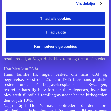
København, hvor der var opbevaret en større mængde
Vis detaljer
våben. – MEN …. En stikker – en københavnsk
grosserer i pengenød – havde hørt om aktionen og
anmeldte det til Gestapo. Da Vagn Holst ankom til
Tillad alle cookies
garageanlægget, var Gestapo kommet ham i forkøbet, og
to af hans kammerater var allerede taget til fange og sad
Tillad valgte
med bagbundne hænder i håndjern.
Vagn Holst trak sit våben – velsagtens en pistol – men
det kan også have været en maskinpistol. Det beretter
Kun nødvendige cookies
arkiverne desværre ikke noget om. Det kom til en kraftig
ildkamp mellem ham og de fremmødte Gestapo-folk, der
resulterede i, at Vagn Holst blev ramt og dræbt på stedet.
Han blev kun 26 år.
Hans familie fik ingen besked om hans død og
begravelse. Først den 25. juni 1945 blev hans jordiske
rester fundet på begravelsespladsen i Ryvangen,
hvorefter hans lig blev ført her til Helegenæs, hvor han
blev stedt til hvile i familiegravstedet her på kirkegården
den 6. juli 1945.
Vagn Eigil Holst’s navn optræder på den store
mindeplade i Mindelunden i Ryvangen. – På gravstenen