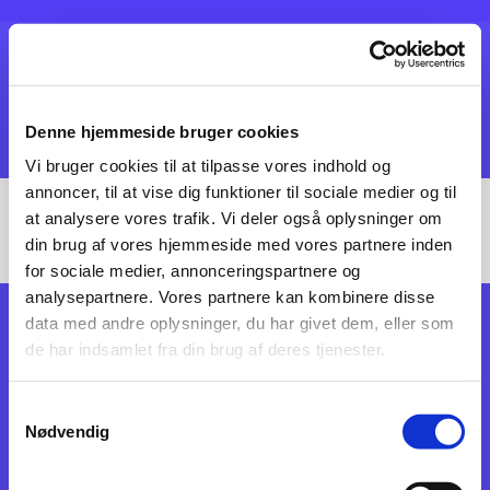
Denne hjemmeside bruger cookies
Vi bruger cookies til at tilpasse vores indhold og
annoncer, til at vise dig funktioner til sociale medier og til
Ebeltoft Marineforening, Stockflethsvej 7, 8400 Ebeltoft - Tlf.: 86 34 30 30 E-
at analysere vores trafik. Vi deler også oplysninger om
mail: marineforeningen-ebeltoft@mail.dk
din brug af vores hjemmeside med vores partnere inden
for sociale medier, annonceringspartnere og
analysepartnere. Vores partnere kan kombinere disse
data med andre oplysninger, du har givet dem, eller som
de har indsamlet fra din brug af deres tjenester.
Samtykkevalg
Nødvendig