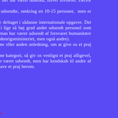
 der har været udsendt, bliver inviteret. Derfor
t udsendte, omkring en 10-15 personer, men er
 deltaget i sådanne internationale opgaver. Det
 i lige så høj grad andet udsendt personel som
om man har været udsendt af forsvaret humanitære
Udenrigsministeriet, men også andre).
ene eller anden anledning, om at give os et praj
e kategori, så giv os venligst et praj alligevel,
har været udsendt, men har kendskab til andre af
ave et praj herom.