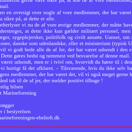
imidlertid gerne være sikre på, at alle de af vore medlemmer,
mail.
 en en oversigt over nogle af vore medlemmer, der har være
a sikre på, at dette er alle.
efterlyser vi nu de af vore øvrige medlemmer, der måtte have
derstreges, at dette ikke kun gælder militært personel, men
læger, sygeplejersker, politifolk og civilt ansatte. Uanset, 
tioner, danske som udenlandske, eller et ministerium (typisk 
vil vi godt bede alle de af Jer, der har været udsendt i den 
Dette gøres bedst og nemmest ved besvarelse af denne mail.
været udsendt, men er i tvivl om, hvorvidt du hører til i denn
 vi hurtigt få det afklaret. – Tilsvarende, hvis du ikke selv 
gens medlemmer, der har været det, vil vi også meget gerne h
ånd tak til de af jer, der melder positivt tilbage !
nlig hilsen
ft Marineforening
Brøgger
r i bestyrelsen
rineforeningen-ebeltoft.dk