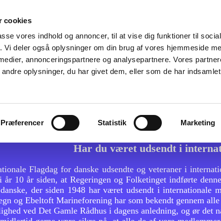
 cookies
um
Sluppen & Slupkoret
Mindestene
Links
xx 
passe vores indhold og annoncer, til at vise dig funktioner til soci
fik. Vi deler også oplysninger om din brug af vores hjemmeside m
 medier, annonceringspartnere og analysepartnere. Vores partne
ndre oplysninger, du har givet dem, eller som de har indsamlet 
Præferencer
Statistik
Marketing
Har du været udsendt i internat
ionale Flagdag for danske udsendte og veteraner i internati
i år 10 år siden, at Regeringen og Folketinget indførte denne
anske, der siden 1948 har været udsendt i internationale m
n og Ebeltoft Marineforening har som bekendt gennem alle år
lighed ved Det Gamle Rådhus i dagens anledning, og ør det nat