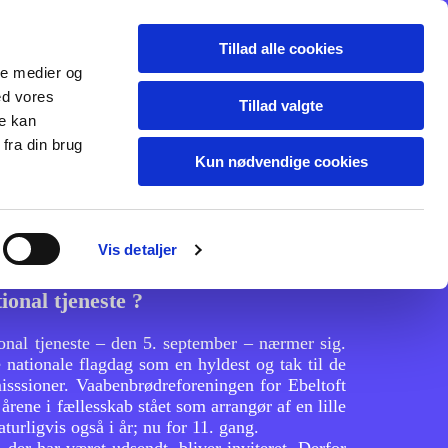
- xx - Diverse
test
Tillad alle cookies
ale medier og
ed vores
Tillad valgte
re kan
fra din brug
Kun nødvendige cookies
Vis detaljer
ional tjeneste ?
onal tjeneste – den 5. september – nærmer sig.
 nationale flagdag som en hyldest og tak til de
isssioner. Vaabenbrødreforeningen for Ebeltoft
ene i fællesskab stået som arrangør af en lille
urligvis også i år; nu for 11. gang.