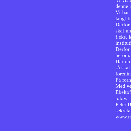
Vi vil 
denne 
02. oktober 2021,
Landsformandens tale ved
Vi har
Landsskyttestævnet
langt fr
SSG Jan Bo Lilliendals tale,
Derfor 
5.-9.-23
skal un
f.eks. 
Historien om Byfanen
institu
Historien om Byfanen
Derfor 
Årsrapport 2023
herom. 
Har du 
så skal
forenin
På forh
Med ve
Ebelto
p.b.v.
Peter 
sekretæ
www.ma