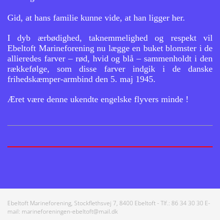
Gid, at hans familie kunne vide, at han ligger her.
I dyb ærbødighed, taknemmelighed og respekt vil
Ebeltoft Marineforening nu lægge en buket blomster i de
allieredes farver – rød, hvid og blå – sammenholdt i den
rækkefølge, som disse farver indgik i de danske
frihedskæmper-armbind den 5. maj 1945.
Æret være denne ukendte engelske flyvers minde !
Ebeltoft Marineforening, Stockflethsvej 7, 8400 Ebeltoft - Tlf.: 86 34 30 30 E-
mail: marineforeningen-ebeltoft@mail.dk