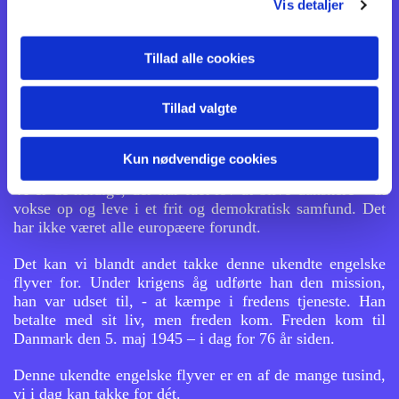
Vis detaljer
Deres død har dog ikke været forgæves. Den har givet os
forståelsen af, at fred og frihed ikke er nogen selvfølge,
Tillad alle cookies
men noget, som man kan være ikke blot nødt til at
forsvare – men om nødvendigt også at kæmpe for, - med
magt og våben.
Tillad valgte
Vi
er de heldige, der har fået lov at blive danskere – at
vokse op og leve i et frit og
Kun nødvendige cookies
Vi
er de heldige, der har fået lov at blive danskere – at
vokse op og leve i et frit og demokratisk samfund. Det
har ikke været alle europæere forundt.
Det kan vi blandt andet takke denne ukendte engelske
flyver for. Under krigens åg udførte han den mission,
han var udset til, - at kæmpe i fredens tjeneste. Han
betalte med sit liv, men freden kom. Freden kom til
Danmark den 5. maj 1945 – i dag for 76 år siden.
Denne ukendte engelske flyver er en af de mange tusind,
vi i dag kan takke for dét.