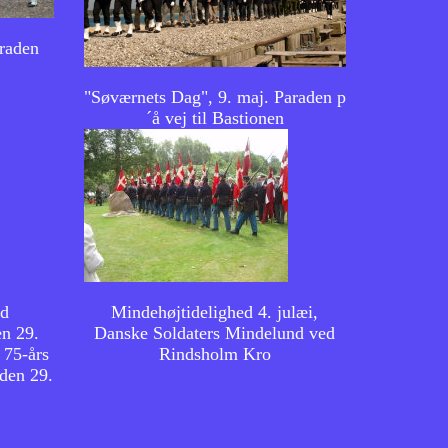
araden
"Søværnets Dag", 9. maj. Paraden p
´å vej til Bastionen
ed
Mindehøjtidelighed 4. julæi,
n 29.
Danske Soldaters Mindelund ved
 75-års
Rindsholm Kro
den 29.