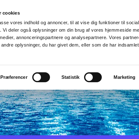
 cookies
um
Sluppen & Slupkoret
Mindestene
Links
xx 
passe vores indhold og annoncer, til at vise dig funktioner til soci
fik. Vi deler også oplysninger om din brug af vores hjemmeside m
 medier, annonceringspartnere og analysepartnere. Vores partne
ndre oplysninger, du har givet dem, eller som de har indsamlet 
Præferencer
Statistik
Marketing