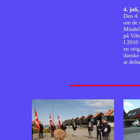
4. jul
Den 4.
om de m
Mindelu
på Vibo
I 2010
en orig
danske 
at delt