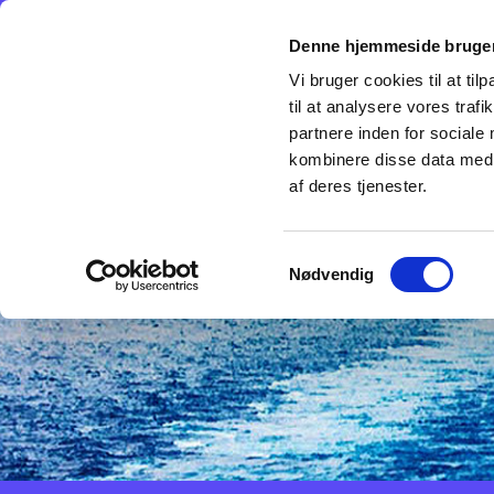
Denne hjemmeside bruger
Sidste nyt
Om os
100-års jubilæ
Vi bruger cookies til at til
til at analysere vores tra
partnere inden for sociale
kombinere disse data med a
af deres tjenester.
Samtykkevalg
Nødvendig