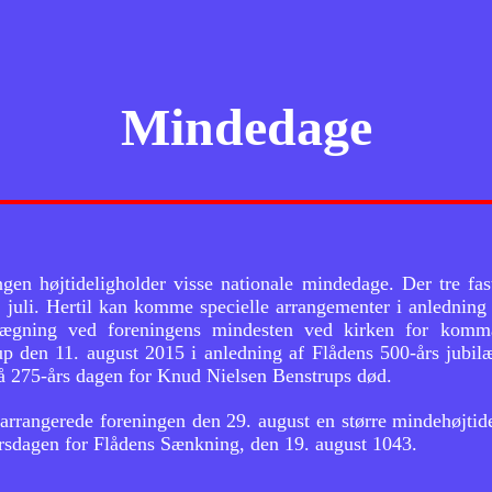
Mindedage
gen højtideligholder visse nationale mindedage. Der tre fas
 juli. Hertil kan komme specielle arrangementer i anledning 
lægning ved foreningens mindesten ved kirken for komma
up den 11. august 2015 i anledning af Flådens 500-års jub
å 275-års dagen for Knud Nielsen Benstrups død.
arrangerede foreningen den 29. august en større mindehøjti
rsdagen for Flådens Sænkning, den 19. august 1043.