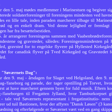
:
år den 5. maj mødes medlemmer i Marinestuen og begiver sig 
iterede soldaterforeninger til foreningens mindesten ved havn
es en lille tale, inden paraden marcherer tilbage til Marine
ød og en enkelt dram. Ved denne lejlighed er fremlagt d
gen har fra besættelsestiden.
5. år arrangerer foreningens sammen med Vaabenbrødreforen
ndestene og gravsteder, således: Foreningensmindesten på 
ård, gravsted for to engelske flyvere på Hyllested Kirkeg
edet for canadisk flyver på Tved Kirkegård og Gravstedet
ård.
, "Søværnets Dag":
år den 9. maj - årsdagen for Slaget ved Helgoland, den 9. m
lag-/faneborg og parade, der tager opstilling på Torvet, hv
ørst at have marcheret gennem byen for fuld musik. Eftern k
g-/faneborgen til Fregatten Jylland, hvor Tamburkorpset gi
 - tale ved Søværnets repræsentant i fregatinstitutio- nens
er ud tuil Bastionen, hvor der affyres "Dansk Løsen" (3 kanon
rædning og efterfølgende er Søværnet vært ved en gang skipp