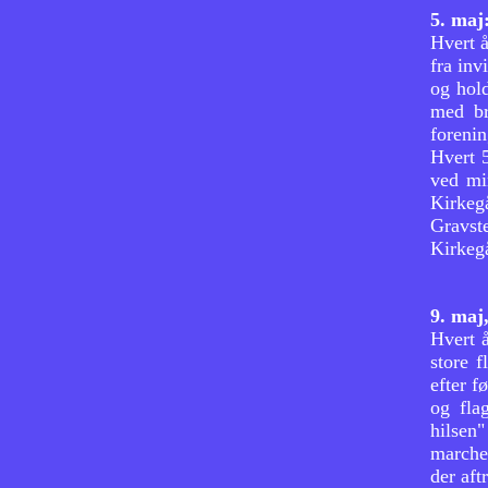
5. maj
Flagalléen
Hvert 
Fisketure
fra inv
og hold
Slupsejlads og slupkor
med br
Mindedage
forenin
Koncert med Prinsens
Hvert 
Musikkorps
ved mi
Pudselauget
Kirkeg
Gravst
Kanonlauget
Kirkeg
9. maj
Hvert 
store f
efter f
og fla
hilsen"
marcher
der aft