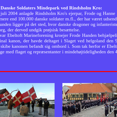
i, Danske Soldaters Mindepark ved Rindsholm Kro:
 juli 2004 anlagde Rindsholm Kro's ejerpar, Frode og Hanne
ere end 100.000 danske soldater m.fl., der har været udsendt 
nden ligger på det sted, hvor danske dragoner og infanteriste
rg, der derved undgik prøjsisk besættelse.
 var Ebeltoft Marineforening kroejer Frode Handen behjælpel
inal kanon, der havde deltaget i Slaget ved helgoland den 
skibe kanonen befandt sig ombord i. Som tak herfor er Ebeltof
age med flaget og repræsentanter i mindehøjtideligheden den 