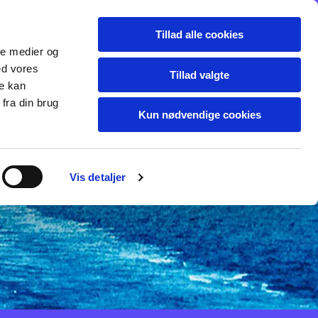
- xx - Diverse
test
Tillad alle cookies
ale medier og
ed vores
Tillad valgte
re kan
fra din brug
Kun nødvendige cookies
Vis detaljer