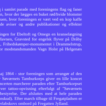
i samlet parade med foreningens flag og faner
en, hvor der lægges en buket rød/hvide blomster
stuen, hvor foreningen er vært ved en kop kaffe
e aviser og andre publikationer og effekter
ingen for Ebeltoft og Omegn en kranselægning
Havnen, Gravsted for engelsk flyver på Dråby
ård, Frihedskømper-monumentet i Drammelstrup,
 for modstandsmanden Vagn Holst på Helgenæs
aj 1864 - stor foreningen som arrangør af den
or Søværnets Tamburkorps giver en lille koncet
oncerten marcherer paraden efter Tamburkorpset
ver tattoo-opvisning efterfulgt af "Søværnets
 bestyrelse. Der afsluttes med at hele paraden
skud). Efter march tilbage til Fregatpladsen er
erlabskovs ombord på Fregatten Jylland.