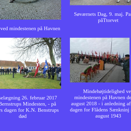
Søværnets Dag, 9. maj. P
påTtorvet
 ved mindestenen på Havnen
Mindehøjtidelighed v
mindestenen på Havnen de
elægning 26. februar 2017
august 2018 - i anledning af
Bernstrups Mindesten, - på
dagen for Flådens Sænkninj 
rs dagen for K.N. Benstrups
august 1943
død