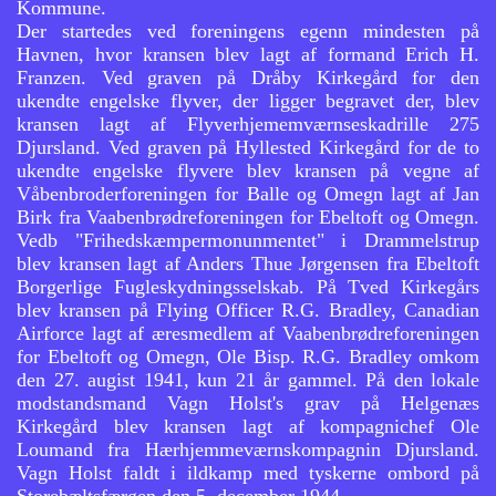
Kommune.
Der startedes ved foreningens egenn mindesten på
Havnen, hvor kransen blev lagt af formand Erich H.
Franzen. Ved graven på Dråby Kirkegård for den
ukendte engelske flyver, der ligger begravet der, blev
kransen lagt af Flyverhjememværnseskadrille 275
Djursland. Ved graven på Hyllested Kirkegård for de to
ukendte engelske flyvere blev kransen på vegne af
Våbenbroderforeningen for Balle og Omegn lagt af Jan
Birk fra Vaabenbrødreforeningen for Ebeltoft og Omegn.
Vedb "Frihedskæmpermonunmentet" i Drammelstrup
blev kransen lagt af Anders Thue Jørgensen fra Ebeltoft
Borgerlige Fugleskydningsselskab. På Tved Kirkegårs
blev kransen på Flying Officer R.G. Bradley, Canadian
Airforce lagt af æresmedlem af Vaabenbrødreforeningen
for Ebeltoft og Omegn, Ole Bisp. R.G. Bradley omkom
den 27. augist 1941, kun 21 år gammel. På den lokale
modstandsmand Vagn Holst's grav på Helgenæs
Kirkegård blev kransen lagt af kompagnichef Ole
Loumand fra Hærhjemmeværnskompagnin Djursland.
Vagn Holst faldt i ildkamp med tyskerne ombord på
Storebæltsfærgen den 5. december 1944.