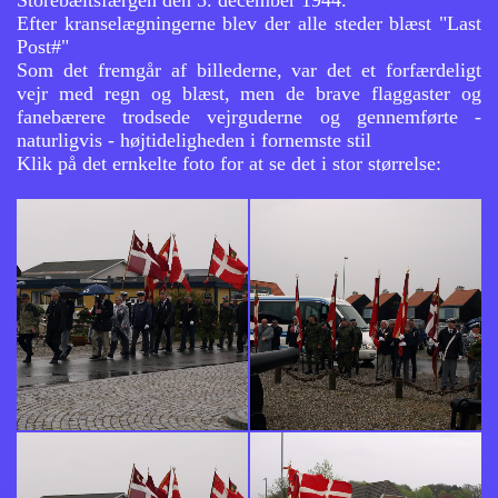
Efter kranselægningerne blev der alle steder blæst "Last
Post#"
Som det fremgår af billederne, var det et forfærdeligt
vejr med regn og blæst, men de brave flaggaster og
fanebærere trodsede vejrguderne og gennemførte -
naturligvis - højtideligheden i fornemste stil
Klik på det ernkelte foto for at se det i stor størrelse: