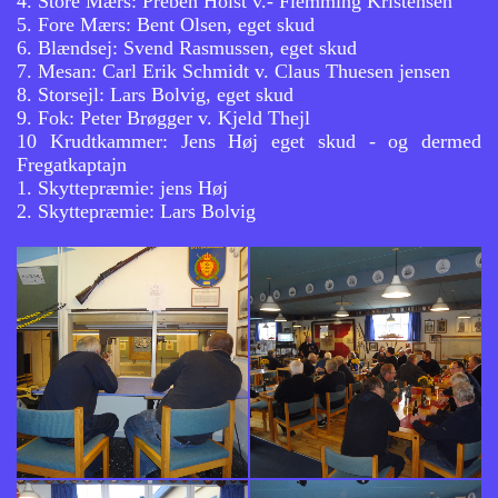
4. Store Mærs: Preben Holst v.- Flemming Kristensen
5. Fore Mærs: Bent Olsen, eget skud
6. Blændsej: Svend Rasmussen, eget skud
7. Mesan: Carl Erik Schmidt v. Claus Thuesen jensen
8. Storsejl: Lars Bolvig, eget skud
9. Fok: Peter Brøgger v. Kjeld Thejl
10 Krudtkammer: Jens Høj eget skud - og dermed
Fregatkaptajn
1. Skyttepræmie: jens Høj
2. Skyttepræmie: Lars Bolvig