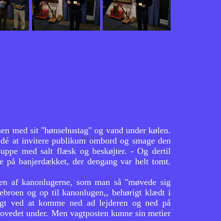
avnen med sit "hønsehustag" og vand under kølen.
en idé at invitere publikum ombord og smage den
uppe med salt flæsk og beskøjter. - Og dertil
e på banjerdækket, der dengang var helt tomt.
til en af kanonlugerne, som man så "møvede sig
ebroen og op til kanonlugen,, behørigt klædt i
igt ved at komme ned ad lejderen og ned på
 hovedet under. Men vagtposten kunne sin metier