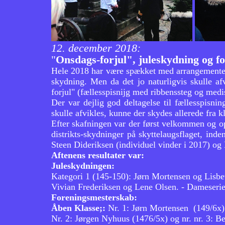
12. december 2018:
"
Onsdags-forjul", juleskydning og f
Hele 2018 har være spækket med arrangementer, h
skydning. Men da det jo naturligvis skulle af
forjul" (fællesspisnijg med ribbenssteg og medi
Der var dejlig god deltagelse til fællesspisni
skulle afvikles, kunne der skydes allerede fra
Efter skafningen var der først velkommen og opt
distrikts-skydninger på skyttelaugsflaget, inde
Steen Dideriksen (individuel vinder i 2017) og 
Aftenens resultater var:
Juleskydningen:
Kategori 1 (145-150): Jørn Mortensen og Lisbet
Vivian Frederiksen og Lene Olsen. - Dameserie;
Foreningsmesterskab:
Åben Klasse;:
Nr. 1: Jørn Mortensen (149/6x)
Nr. 2: Jørgen Nyhuus (1476/5x) og nr. nr. 3: B