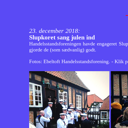
2020
2019
2018
23. december 2018:
2017
Tale ved Dykkerskolens
afskedsreception
Slupkoret sang julen ind
2016
Handelsstandsforeningen havde engageret Slupk
Ole Bisp's tale
2015
gjorde de (som sædvanlig) godt.
5. maj tale
2014
Fotos: Ebeltoft Handelsstandsforening. - Klik på 