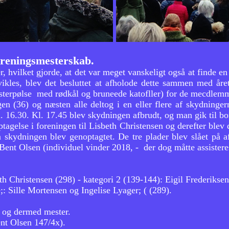
oreningsmesterskab.
vilket gjorde, at det var meget vanskeligt også at finde en 
vikles, blev det besluttet at afholode dette sammen med år
sterpølse med rødkål og bruneede katofller) for de mecdlemmer
ngen (36) og næsten alle deltog i en eller flere af skydnin
 kl. 16.30. Kl. 17.45 blev skydningen afbrudt, og man gik til
agelse i foreningen til Lisbeth Christensen og derefter blev de
n skydningen blev genoptagtet. De tre plader blev slået på a
Bent Olsen (individuel vinder 2018, - der dog måtte assister
h Christensen (298) - kategori 2 (139-144): Eigil Frederiksen
: Sille Mortensen og Ingelise Lyager; ( (289).
 og dermed mester.
ent Olsen 147/4x).