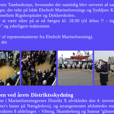
nets Tamburkorps, hvorunder der samtidig blev serveret øl sa
gger, der talte på både Ebeltoft Marineforenings og Syddjur
et mellem Rigshospitalet og Dykkerskolen.
at være sikre på at nå færgen kl. 18.00 (ril århus !! - ing
e" og yderligere traktement.
r af repræsentanterne fra Ebeltoft Marineforening).
 det
ren ved årets Distriktsskydning
erne i Marineforeningernes Distrikt X afvikledes den 4. nov
ter's baner på Næsgårdsvej, og arrangementet afsluttedes m
truiktets 8 afdelinger. - Viborg, Skanderborg og Samsø "glim