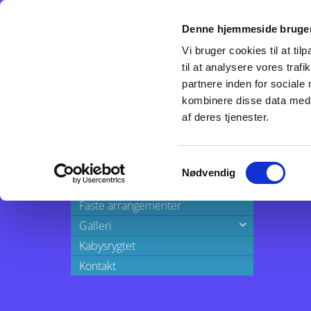
Denne hjemmeside bruger
Sidste nyt
Om os
100-års jubilæ
Vi bruger cookies til at til
til at analysere vores tra
partnere inden for sociale
kombinere disse data med a
af deres tjenester.
Generalforsamling
Samtykkevalg
Nødvendig
Eksternt nyt
Faste arrangementer
Galleri
Kabysrygtet
2024
Kontakt
2023
2022
2021