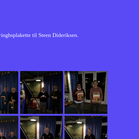
inghsplakette til Steen Dideriksen.