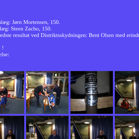
nlæg: Jørn Mortensen, 150.
nlæg: Steen Zacho, 150.
bedste resultat ved Distriktsskydningen: Bent Olsen med erindr
 !
else: