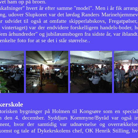
vet ham op på broen.
kafninger" hvert år efter samme "model". Men i år fik arrang
ing, udover Slupkoret var det lørdag Randers Marinehjemm
r udvidet til også at omfatte skipperlabskovs, Fregatpølser
 vintertaget) var der endvidere forskelligem handels-boder, h
 fem århundreder" og jubilæumsbogen fra sidste år, var iblandt
kelte foto for at se det i står størrelse..
kerskole
istorisken bygninger på Holmen til Kongsøre som en speci
rion den 4. december. Syddjurs Kommyne/Byråd var også in
ent, hvor der samtidig var udnævnelse og overrækkelse 
omst og tale af Dykekrskolens chef, OK Henrik Stilling, hvor