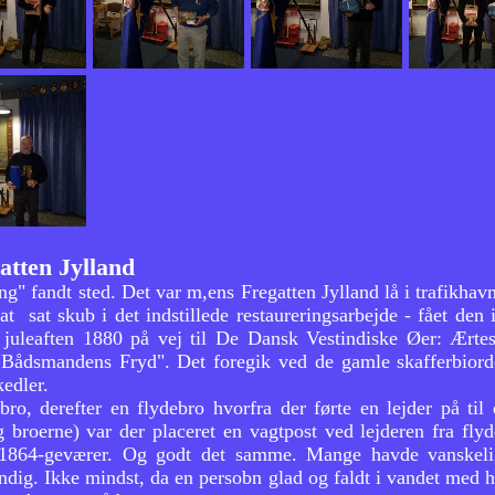
gatten Jylland
fning" fandt sted. Det var m,ens Fregatten Jylland lå i trafikh
at sat skub i det indstillede restaureringsarbejde - fået d
juleaften 1880 på vej til De Dansk Vestindiske Øer: Ærtes
"Bådsmandens Fryd". Det foregik ved de gamle skafferbiord
kedler.
 bro, derefter en flydebro hvorfra der førte en lejder på 
broerne) var der placeret en vagtpost ved lejderen fra flyd
 1864-geværer. Og godt det samme. Mange havde vanskel
ndig. Ikke mindst, da en persobn glad og faldt i vandet med