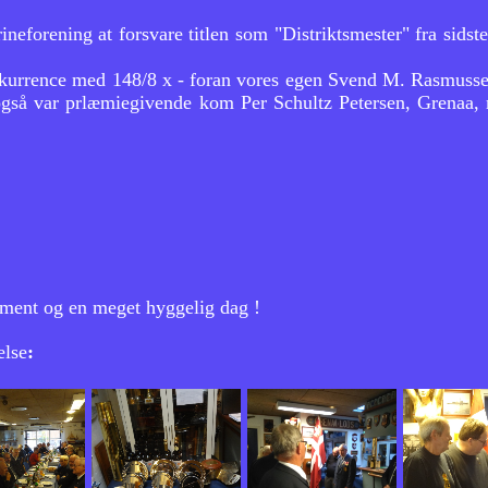
neforening at forsvare titlen som "Distriktsmester" fra sids
onkurrence med 148/8 x - foran vores egen Svend M. Rasmus
også var prlæmiegivende kom Per Schultz Petersen, Grenaa
ngement og en meget hyggelig dag !
else
: