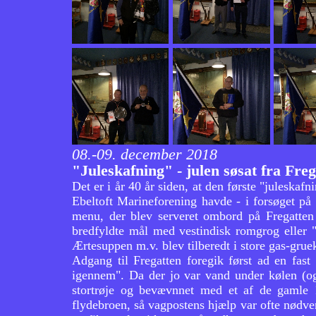
08.-09. december 2018
"Juleskafning" - julen søsat fra Fre
Det er i år 40 år siden, at den første "juleska
Ebeltoft Marineforening havde - i forsøget på 
menu, der blev serveret ombord på Fregatten 
bredfyldte mål med vestindisk romgrog eller 
Ærtesuppen m.v. blev tilberedt i store gas-grue
Adgang til Fregatten foregik først ad en fast
igennem". Da der jo var vand under kølen (og 
stortrøje og bevævnnet med et af de gamle
flydebroen, så vagpostens hjælp var ofte nødve