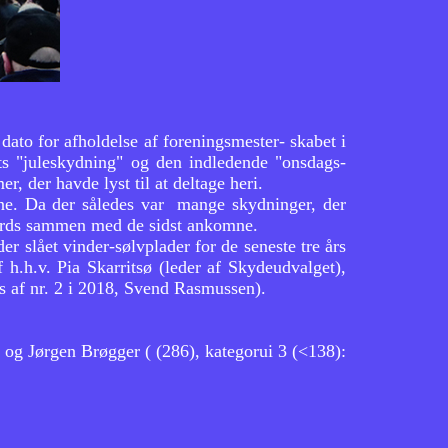
dato for afholdelse af foreningsmester- skabet i
ets "juleskydning" og den indledende "onsdags-
, der havde lyst til at deltage heri.
gerne. Da der således var mange skydninger, der
 bords sammen med de sidst ankomne.
r slået vinder-sølvplader for de seneste tre års
f h.h.v. Pia Skarritsø (leder af Skydeudvalget),
es af nr. 2 i 2018, Svend Rasmussen).
 og Jørgen Brøgger ( (286), kategorui 3 (<138):