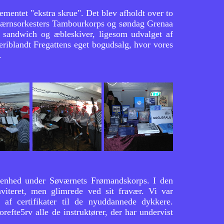
ementet "ekstra skrue". Det blev afholdt over to
eværnsorkesters Tambourkorps og søndag Grenaa
, sandwich og æbleskiver, ligesom udvalget af
eriblandt Fregattens eget bogudsalg, hvor vores
.
alenhed under Søværnets Frømandskorps. I den
viteret, men glimrede ved sit fravær. Vi var
af certifikater til de nyuddannede dykkere.
efte5rv alle de instruktører, der har undervist