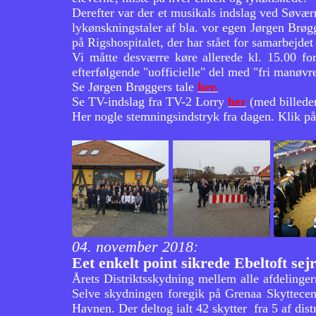
Derefter var der et musikals indslag ved Søvær
lykønskningstaler af bla. vor egen Jørgen Brø
på Rigshospitalet, der har stået for samarbejd
Vi måtte desværre køre allerede kl. 15.00 for 
efterfølgende "uofficielle" del med "fri manøvr
Se Jørgen Brøggers tale
her.
Se TV-indslag fra TV-2 Lorry
her
(med billede
Her nogle stemningsindstryk fra dagen. Klik på
04. november 2018:
Eet enkelt point sikrede Ebeltoft sej
Årets Distriktsskydning mellem alle afdeling
Selve skydningen foregik på Grenaa Skyttecen
Havnen. Der deltog ialt 42 skytter fra 5 af dis