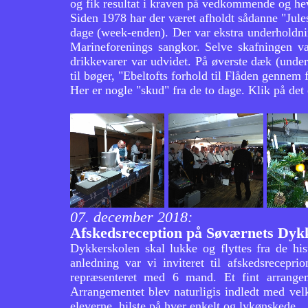
og fik resultat i kraven på vedkommende og he
Siden 1978 har der været afholdt sådanne "Jules
dage (week-enden). Der var ekstra underholdn
Marineforenings sangkor. Selve skafningen va
drikkevarer var udvidet. På øverste dæk (under
til bøger, "Ebeltofts forhold til Flåden gennem
Her er nogle "skud" fra de to dage. Klik på det en
07. december 2018:
Afskedsreception på Søværnets Dyk
Dykkerskolen skal lukke og flyttes fra de h
anledning var vi inviteret til afskedsrecep
repræsenteret med 6 mand. Et fint arrangem
Arrangementet blev naturligis indledt med velk
eleverne, hilste på hver enkelt og lykønskede.