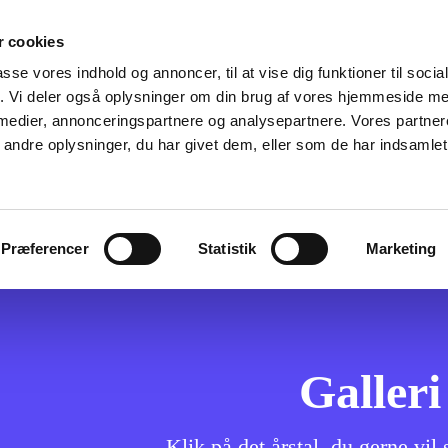
 cookies
um
Sluppen & Slupkoret
Mindestene
Links
xx 
passe vores indhold og annoncer, til at vise dig funktioner til soci
fik. Vi deler også oplysninger om din brug af vores hjemmeside m
 medier, annonceringspartnere og analysepartnere. Vores partne
ndre oplysninger, du har givet dem, eller som de har indsamlet 
2018
Præferencer
Statistik
Marketing
Galleri
Klik på det årstal, du gerne vil 