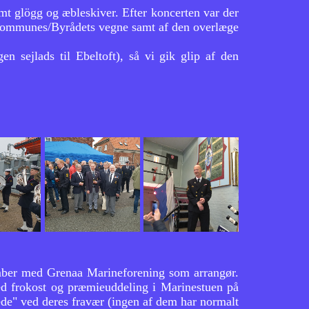
mt glögg og æbleskiver. Efter koncerten var der
s Kommunes/Byrådets vegne samt af den overlæge
en sejlads til Ebeltoft), så vi gik glip af den
ember med Grenaa Marineforening som arrangør.
ed frokost og præmieuddeling i Marinestuen på
rede" ved deres fravær (ingen af dem har normalt