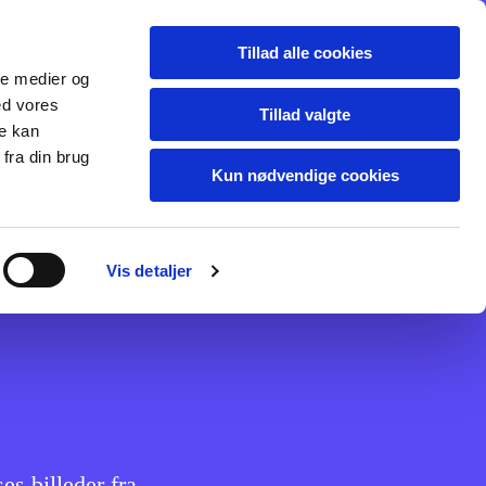
- xx - Diverse
test
Tillad alle cookies
ale medier og
ed vores
Tillad valgte
re kan
fra din brug
Kun nødvendige cookies
Vis detaljer
ses billeder fra